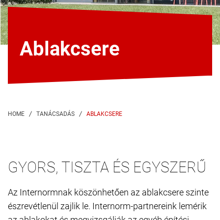
Ablakcsere
ABLAKCSERE
GYORS, TISZTA ÉS EGYSZERŰ
Az Internormnak köszönhetően az ablakcsere szinte
észrevétlenül zajlik le. Internorm-partnereink lemérik
az ablakokat és megvizsgálják az egyéb építési