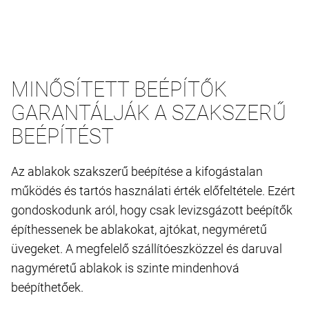
MINŐSÍTETT BEÉPÍTŐK
GARANTÁLJÁK A SZAKSZERŰ
BEÉPÍTÉST
Az ablakok szakszerű beépítése a kifogástalan
működés és tartós használati érték előfeltétele. Ezért
gondoskodunk aról, hogy csak levizsgázott beépítők
építhessenek be ablakokat, ajtókat, negyméretű
üvegeket. A megfelelő szállítóeszközzel és daruval
nagyméretű ablakok is szinte mindenhová
beépíthetőek.