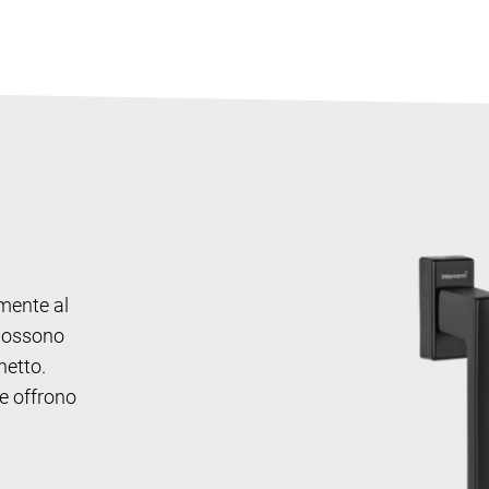
mente al
 possono
netto.
te offrono