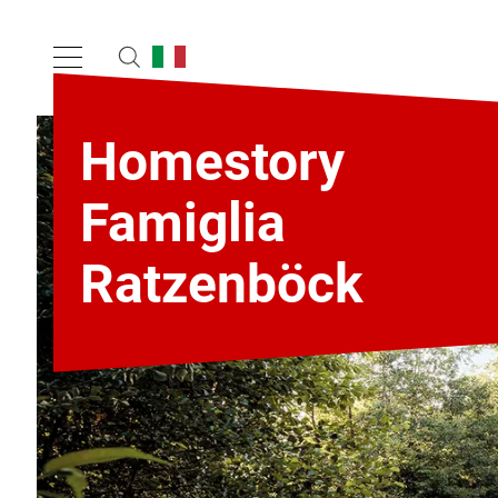
Homestory
Famiglia
Ratzenböck