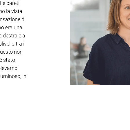
Le pareti
no la vista
ensazione di
eno era una
a destra e a
ivello tra il
 questo non
è stato
Volevamo
 luminoso, in