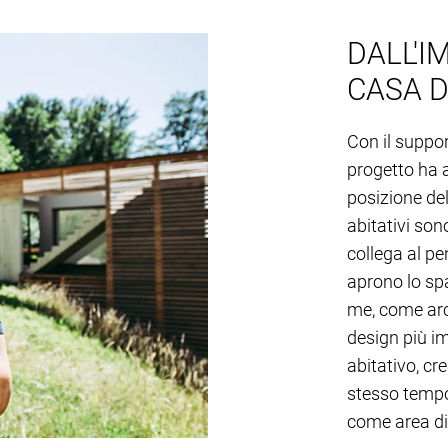
DALL'I
CASA D
Con il suppor
progetto ha 
posizione del 
abitativi son
collega al pe
aprono lo sp
me, come arch
design più im
abitativo, cre
stesso tempo,
come area di 