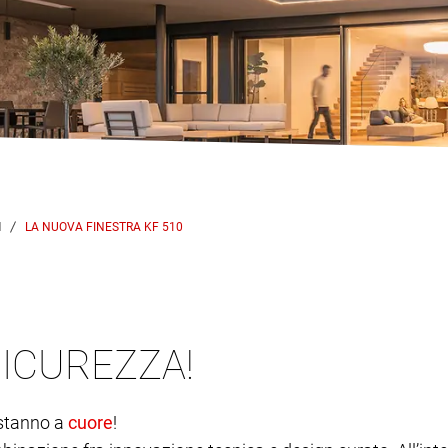
LA NUOVA FINESTRA KF 510
SICUREZZA!
 stanno a
cuore
!