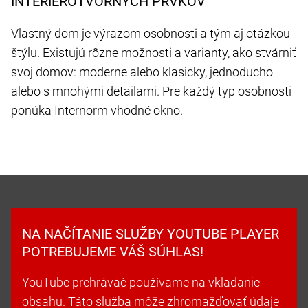
INTERIÉROTVORNÝCH PRVKOV
Vlastný dom je výrazom osobnosti a tým aj otázkou
štýlu. Existujú rôzne možnosti a varianty, ako stvárniť
svoj domov: moderne alebo klasicky, jednoducho
alebo s mnohými detailami. Pre každý typ osobnosti
ponúka Internorm vhodné okno.
NA NAČÍTANIE SLUŽBY YOUTUBE PLAYER
POTREBUJEME VÁŠ SÚHLAS!
YouTube prehrávač používame na vkladanie
obsahu. Táto služba môže zhromažďovať údaje