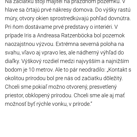
Na začiatku stojí majiteľ na prázdnom pozemku. V
hlave sa črtajú prvé nákresy domova. Do výšky rastú
múry, otvory okien sprostredkúvajú pohľad dovnútra.
Pri ňom dostávame prvé predstavy o interiéri. V
prípade Iris a Andreasa Ratzenböcka bol pozemok
naozajstnou výzvou. Extrémna severná poloha na
svahu, vľavo aj vpravo les, ale nádherný výhľad do
diaľky. Výškový rozdiel medzi najvyšším a najnižším
bodom je 10 metrov. Ale to pár neodradilo: „Kontakt s
okolitou prírodou bol pre nás od začiatku dôležitý.
Chceli sme pokiaľ možno otvorený, presvetlený
priestor, obklopený prírodou. Chceli sme ale aj mať
možnosť byť rýchle vonku, v prírode.“