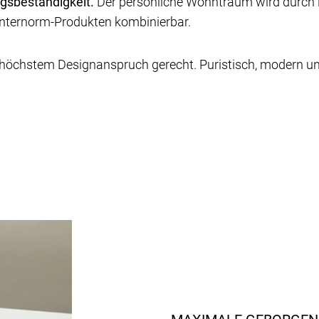
gsbeständigkeit.
Der persönliche Wohntraum wird durch i
 Internorm-Produkten kombinierbar.
öchstem Designanspruch gerecht. Puristisch, modern un