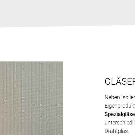
GLÄSE
Neben Isolie
Eigenprodukt
Spezialgläse
unterschiedl
Drahtglas.