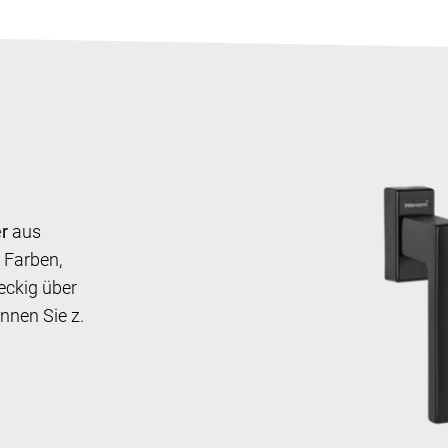
r
aus
 Farben,
eckig über
nnen Sie z.