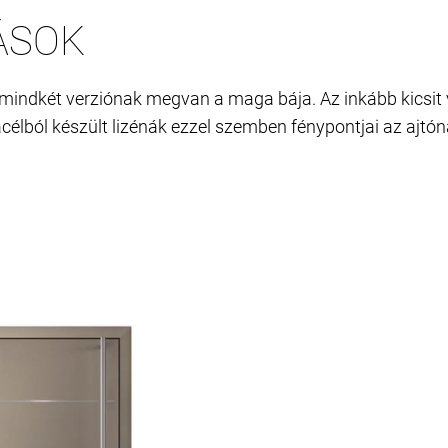
ÁSOK
- mindkét verziónak megvan a maga bája. Az inkább kicsit
élból készült lizénák ezzel szemben fénypontjai az ajtón